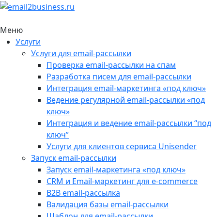
Меню
Услуги
Услуги для email-рассылки
Проверка email-рассылки на спам
Разработка писем для email-рассылки
Интеграция email-маркетинга «под ключ»
Ведение регулярной email-рассылки «под
ключ»
Интеграция и ведение email-рассылки “под
ключ”
Услуги для клиентов сервиса Unisender
Запуск email-рассылки
Запуск email-маркетинга «под ключ»
CRM и Email-маркетинг для e-commerce
B2B email-рассылка
Валидация базы email-рассылки
Шаблон для email-рассылки