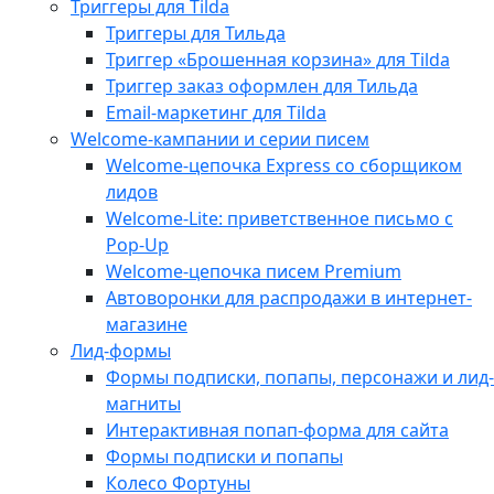
Триггеры для Tilda
Триггеры для Тильда
Триггер «Брошенная корзина» для Tilda
Триггер заказ оформлен для Тильда
Email-маркетинг для Tilda
Welcome-кампании и серии писем
Welcome-цепочка Express со сборщиком
лидов
Welcome-Lite: приветственное письмо с
Pop-Up
Welcome-цепочка писем Premium
Автоворонки для распродажи в интернет-
магазине
Лид-формы
Формы подписки, попапы, персонажи и лид-
магниты
Интерактивная попап-форма для сайта
Формы подписки и попапы
Колесо Фортуны