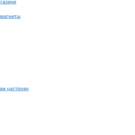
агазине
-магниты
пам настроек