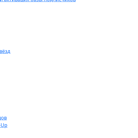
вёзд
дов
-Up