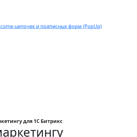
welcome-цепочек и подписных форм (PopUp)
ркетингу для 1C Битрикс
для 1C Битрикс
маркетингу