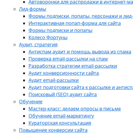
Автоворонки для распродажи в интернет-м
Лид-формы
Формы подписки, попапы, персонажи и лид
Интерактивная попап-форма для сайта
Формы подписки и попапы
Колесо Фортуны
Аудит, стратегия
Антиспам аудит и помощь вывода из спама
Проверка email-рассылки на спам
Разработка стратегии email-рассылки
Аудит конверсионности сайта
Аудит email-рассылки
Аудит подготовки сайта к рассылке и антис
Поисковый (SEO) аудит сайта
Обучение
Мастер-класс: делаем опросы в письме
Обучение email-маркетингу
Кураторская консультация
Повышение конверсии сайта