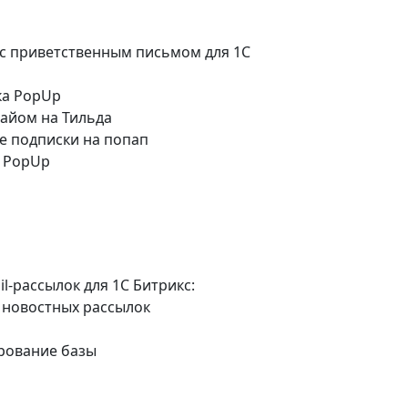
с приветственным письмом для 1C
ка PopUp
сайом на Тильда
е подписки на попап
к PopUp
l-рассылок для 1C Битрикс:
 новостных рассылок
рование базы