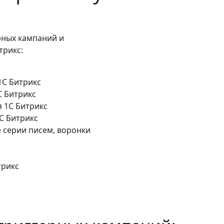
рных кампаний и
трикс:
1C Битрикс
C Битрикс
 1C Битрикс
C Битрикс
 серии писем, воронки
трикс