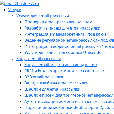
Услуги
Услуги для email-рассылки
Проверка email-рассылки на спам
Разработка писем для email-рассылки
Интеграция email-маркетинга «под ключ»
Ведение регулярной email-рассылки «под к
Интеграция и ведение email-рассылки “под 
Услуги для клиентов сервиса Unisender
Запуск email-рассылки
Запуск email-маркетинга «под ключ»
CRM и Email-маркетинг для e-commerce
B2B email-рассылка
Валидация базы email-рассылки
Шаблон для email-рассылки
Шаблон писем для триггерной email-рассыл
Аутентификация домена и антиспам настрой
Подключение механики double-opt-in (дабл-
Рассылка по базе клиента: разогрев домена