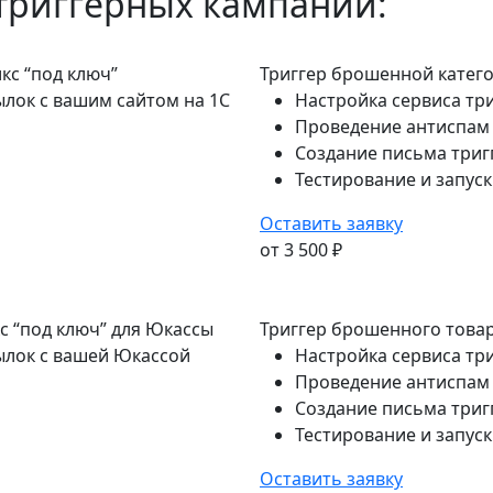
 триггерных кампаний:
кс “под ключ”
Триггер брошенной катего
ылок с вашим сайтом на 1C
Настройка сервиса тр
Проведение антиспам
Создание письма триг
Тестирование и запус
Оставить заявку
от 3 500 ₽
с “под ключ” для Юкассы
Триггер брошенного товар
ылок с вашей Юкассой
Настройка сервиса тр
Проведение антиспам
Создание письма триг
Тестирование и запус
Оставить заявку