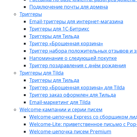
Подключение почты для домена
Триггеры
Email-триггеры для интернет-магазина
Триггеры для 1С-Битрикс
Триггеры для Тильда
Триггер «Брошенная корзина»
Триггер набора положительных отзывов и з
Напоминание о следующей покупке
Триггер поздравления с днём рождения
Триггеры для Tilda
Триггеры для Тильда
Триггер «Брошенная корзина» для Tilda
Триггер заказ оформлен для Тильда
Email-маркетинг для Tilda
Welcome-кампании и серии писем
Welcome-цепочка Express со сборщиком ли
Welcome-Lite: приветственное письмо с Pop
Welcome-цепочка писем Premium