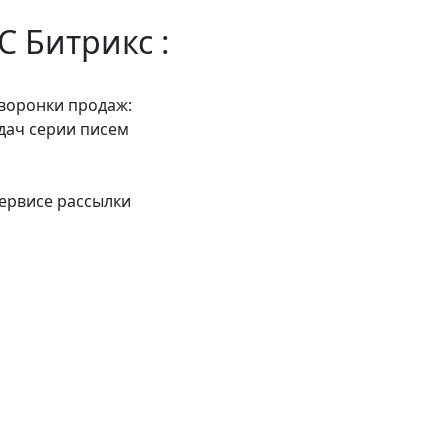
C Битрикс :
воронки продаж:
адач серии писем
сервисе рассылки