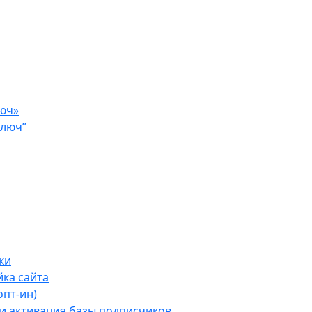
люч»
ключ”
ки
ка сайта
опт-ин)
 и активация базы подписчиков